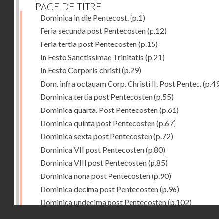
PAGE DE TITRE
Dominica in die Pentecost.
(p.1)
Feria secunda post Pentecosten
(p.12)
Feria tertia post Pentecosten
(p.15)
In Festo Sanctissimae Trinitatis
(p.21)
In Festo Corporis christi
(p.29)
Dom. infra octauam Corp. Christi II. Post Pentec.
(p.49
Dominica tertia post Pentecosten
(p.55)
Dominica quarta. Post Pentecosten
(p.61)
Dominica quinta post Pentecosten
(p.67)
Dominica sexta post Pentecosten
(p.72)
Dominica VII post Pentecosten
(p.80)
Dominica VIII post Pentecosten
(p.85)
Dominica nona post Pentecosten
(p.90)
Dominica decima post Pentecosten
(p.96)
Dominica undecima post Pentecosten
(p.102)
Droits réservés - CNAM
Dominica duodecima post Pentecosten
(p.108)