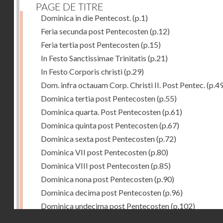
PAGE DE TITRE
Dominica in die Pentecost.
(p.1)
Feria secunda post Pentecosten
(p.12)
Feria tertia post Pentecosten
(p.15)
In Festo Sanctissimae Trinitatis
(p.21)
In Festo Corporis christi
(p.29)
Dom. infra octauam Corp. Christi II. Post Pentec.
(p.49
Dominica tertia post Pentecosten
(p.55)
Dominica quarta. Post Pentecosten
(p.61)
Dominica quinta post Pentecosten
(p.67)
Dominica sexta post Pentecosten
(p.72)
Dominica VII post Pentecosten
(p.80)
Dominica VIII post Pentecosten
(p.85)
Dominica nona post Pentecosten
(p.90)
Dominica decima post Pentecosten
(p.96)
Dominica undecima post Pentecosten
(p.102)
Droits réservés - CNAM
Dominica duodecima post Pentecosten
(p.108)