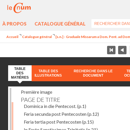
À PROPOS
CATALOGUE GÉNÉRAL
Accueil
Catalogue général
[s.n.] - Graduale Missarum a Dom. Pent. ad Dom.
TABLE
TABLE DES
RECHERCHE DANS LE
T
DES
ILLUSTRATIONS
DOCUMENT
OC
MATIÈRES
Première image
PAGE DE TITRE
Dominica in die Pentecost.
(p.1)
Feria secunda post Pentecosten
(p.12)
Feria tertia post Pentecosten
(p.15)
In Festo Sanctissimae Trinitatis
(p.21)