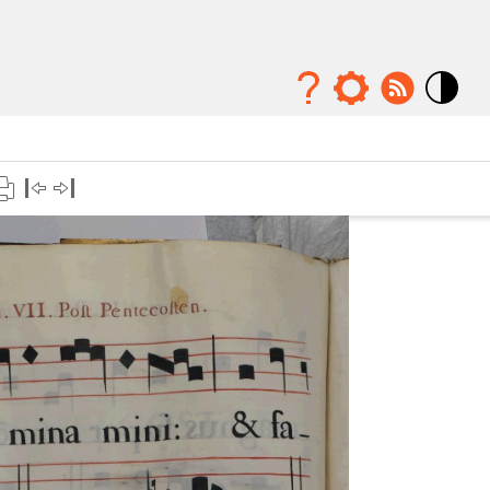
Mode
contraste
élévé