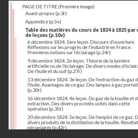
PAGE DE TITRE (Première image)
Avant-propos
(p.3r)
Appendice
(p.5v)
Table des matières du cours de 1824 à 1825 par
de leçons
(p.10v)
6 décembre 1824. 1ère leçon. Discours d'ouverture.
Réflexions sur les progrès de l'industrie en France.
Premières notions sur l'éclairage
(p.24r)
9 décembre 1824. 2e leçon. Théorie de la lumière
artificielle ou de l'éclairage. De divers modes d'éclair
De l'huile et du suif
(p.27r)
13 décembre 1824. 3e leçon. De l'extraction du gaz 
l'huile. Avantages de ce gaz. Des lampes à gaz portat
(p.30r)
16 décembre 1824. 4e leçon. Du gaz de la houille et 
extraction. Des divers procédés usités dans cette
opération
(p.35r)
20 décembre 1824. 5e leçon. De l'emploi de ce gaz. 
divers produits de la distillation de la houille. Résulta
pécuniaires
(p.42r)
Droits réservés - CNAM
23 décembre 1824. 6e leçon. Théorie de la chaleur. D