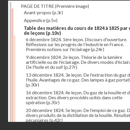
PAGE DE TITRE (Première image)
Avant-propos
(p.3r)
Appendice
(p.5v)
Table des matières du cours de 1824 à 1825 par
de leçons
(p.10v)
6 décembre 1824. 1ère leçon. Discours d'ouverture.
Réflexions sur les progrès de l'industrie en France.
Premières notions sur l'éclairage
(p.24r)
9 décembre 1824. 2e leçon. Théorie de la lumière
artificielle ou de l'éclairage. De divers modes d'éclair
De l'huile et du suif
(p.27r)
13 décembre 1824. 3e leçon. De l'extraction du gaz 
l'huile. Avantages de ce gaz. Des lampes à gaz portat
(p.30r)
16 décembre 1824. 4e leçon. Du gaz de la houille et 
extraction. Des divers procédés usités dans cette
opération
(p.35r)
20 décembre 1824. 5e leçon. De l'emploi de ce gaz. 
divers produits de la distillation de la houille. Résulta
pécuniaires
(p.42r)
Droits réservés - CNAM
23 décembre 1824. 6e leçon. Théorie de la chaleur. D