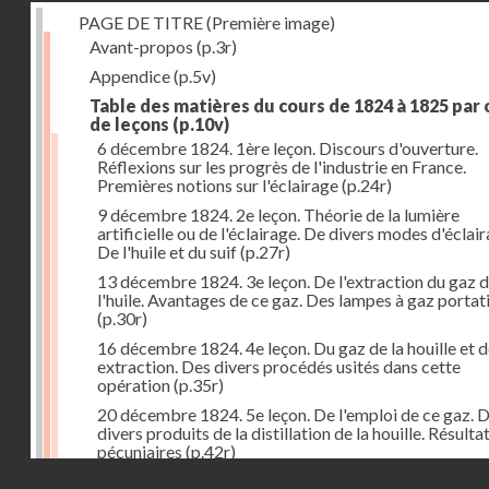
PAGE DE TITRE (Première image)
Avant-propos
(p.3r)
Appendice
(p.5v)
Table des matières du cours de 1824 à 1825 par
de leçons
(p.10v)
6 décembre 1824. 1ère leçon. Discours d'ouverture.
Réflexions sur les progrès de l'industrie en France.
Premières notions sur l'éclairage
(p.24r)
9 décembre 1824. 2e leçon. Théorie de la lumière
artificielle ou de l'éclairage. De divers modes d'éclair
De l'huile et du suif
(p.27r)
13 décembre 1824. 3e leçon. De l'extraction du gaz 
l'huile. Avantages de ce gaz. Des lampes à gaz portat
(p.30r)
16 décembre 1824. 4e leçon. Du gaz de la houille et 
extraction. Des divers procédés usités dans cette
opération
(p.35r)
20 décembre 1824. 5e leçon. De l'emploi de ce gaz. 
divers produits de la distillation de la houille. Résulta
pécuniaires
(p.42r)
Droits réservés - CNAM
23 décembre 1824. 6e leçon. Théorie de la chaleur. D