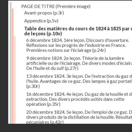
PAGE DE TITRE (Première image)
Avant-propos
(p.3r)
Appendice
(p.5v)
Table des matières du cours de 1824 à 1825 par
de leçons
(p.10v)
6 décembre 1824. 1ère leçon. Discours d'ouverture.
Réflexions sur les progrès de l'industrie en France.
Premières notions sur l'éclairage
(p.24r)
9 décembre 1824. 2e leçon. Théorie de la lumière
artificielle ou de l'éclairage. De divers modes d'éclair
De l'huile et du suif
(p.27r)
13 décembre 1824. 3e leçon. De l'extraction du gaz 
l'huile. Avantages de ce gaz. Des lampes à gaz portat
(p.30r)
16 décembre 1824. 4e leçon. Du gaz de la houille et 
extraction. Des divers procédés usités dans cette
opération
(p.35r)
20 décembre 1824. 5e leçon. De l'emploi de ce gaz. 
divers produits de la distillation de la houille. Résulta
pécuniaires
(p.42r)
Droits réservés - CNAM
23 décembre 1824. 6e leçon. Théorie de la chaleur. D