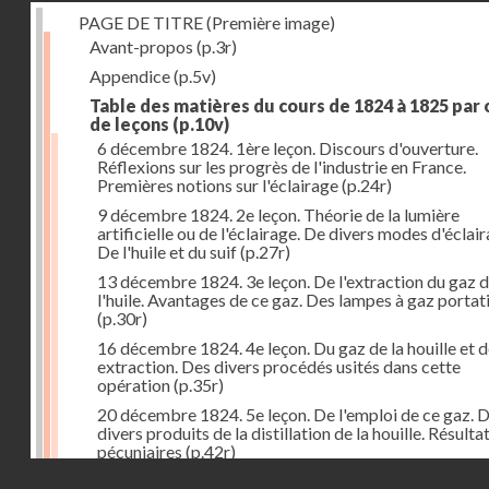
PAGE DE TITRE (Première image)
Avant-propos
(p.3r)
Appendice
(p.5v)
Table des matières du cours de 1824 à 1825 par
de leçons
(p.10v)
6 décembre 1824. 1ère leçon. Discours d'ouverture.
Réflexions sur les progrès de l'industrie en France.
Premières notions sur l'éclairage
(p.24r)
9 décembre 1824. 2e leçon. Théorie de la lumière
artificielle ou de l'éclairage. De divers modes d'éclair
De l'huile et du suif
(p.27r)
13 décembre 1824. 3e leçon. De l'extraction du gaz 
l'huile. Avantages de ce gaz. Des lampes à gaz portat
(p.30r)
16 décembre 1824. 4e leçon. Du gaz de la houille et 
extraction. Des divers procédés usités dans cette
opération
(p.35r)
20 décembre 1824. 5e leçon. De l'emploi de ce gaz. 
divers produits de la distillation de la houille. Résulta
pécuniaires
(p.42r)
Droits réservés - CNAM
23 décembre 1824. 6e leçon. Théorie de la chaleur. D