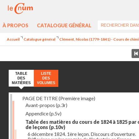
À PROPOS
CATALOGUE GÉNÉRAL
Accueil
Catalogue général
Clément, Nicolas (1779-1841) - Cours de chimie 
TABLE
LISTE
DES
DES
MATIÈRES
VOLUMES
PAGE DE TITRE (Première image)
Avant-propos
(p.3r)
Appendice
(p.5v)
Table des matières du cours de 1824 à 1825 par
de leçons
(p.10v)
6 décembre 1824. 1ère leçon. Discours d'ouverture.