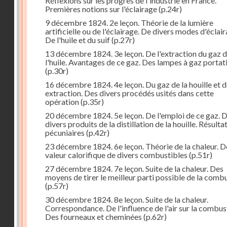
Réflexions sur les progrès de l'industrie en France.
Premières notions sur l'éclairage
(p.24r)
9 décembre 1824. 2e leçon. Théorie de la lumière
artificielle ou de l'éclairage. De divers modes d'éclair
De l'huile et du suif
(p.27r)
13 décembre 1824. 3e leçon. De l'extraction du gaz 
l'huile. Avantages de ce gaz. Des lampes à gaz portat
(p.30r)
16 décembre 1824. 4e leçon. Du gaz de la houille et 
extraction. Des divers procédés usités dans cette
opération
(p.35r)
20 décembre 1824. 5e leçon. De l'emploi de ce gaz. 
divers produits de la distillation de la houille. Résulta
pécuniaires
(p.42r)
23 décembre 1824. 6e leçon. Théorie de la chaleur. D
valeur calorifique de divers combustibles
(p.51r)
27 décembre 1824. 7e leçon. Suite de la chaleur. Des
moyens de tirer le meilleur parti possible de la comb
(p.57r)
30 décembre 1824. 8e leçon. Suite de la chaleur.
Correspondance. De l'influence de l'air sur la combus
Des fourneaux et cheminées
(p.62r)