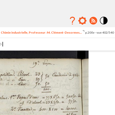
Mode
contraste
. Chimie industrielle, Professeur : M. Clément-Desormes...
p.200v - vue 402/540
élévé