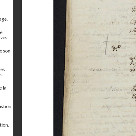
age.
de
ives
de son
Des
ts
e la
ustion
tion.