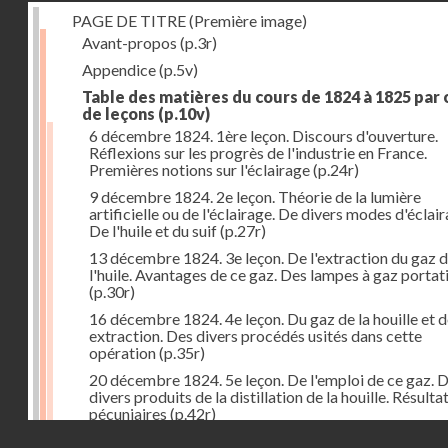
PAGE DE TITRE (Première image)
Avant-propos
(p.3r)
Appendice
(p.5v)
Table des matières du cours de 1824 à 1825 par
de leçons
(p.10v)
6 décembre 1824. 1ère leçon. Discours d'ouverture.
Réflexions sur les progrès de l'industrie en France.
Premières notions sur l'éclairage
(p.24r)
9 décembre 1824. 2e leçon. Théorie de la lumière
artificielle ou de l'éclairage. De divers modes d'éclair
De l'huile et du suif
(p.27r)
13 décembre 1824. 3e leçon. De l'extraction du gaz 
l'huile. Avantages de ce gaz. Des lampes à gaz portat
(p.30r)
16 décembre 1824. 4e leçon. Du gaz de la houille et 
extraction. Des divers procédés usités dans cette
opération
(p.35r)
20 décembre 1824. 5e leçon. De l'emploi de ce gaz. 
divers produits de la distillation de la houille. Résulta
pécuniaires
(p.42r)
Droits réservés - CNAM
23 décembre 1824. 6e leçon. Théorie de la chaleur. D