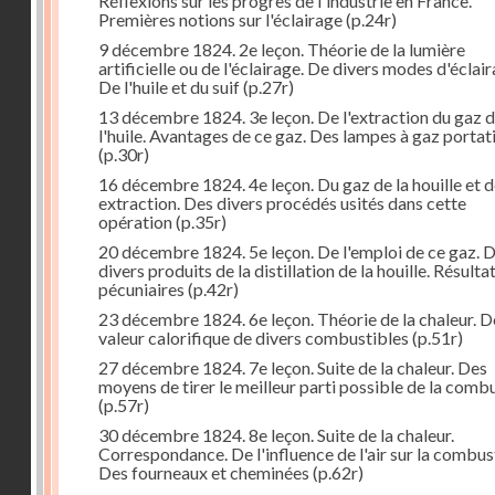
Réflexions sur les progrès de l'industrie en France.
Premières notions sur l'éclairage
(p.24r)
9 décembre 1824. 2e leçon. Théorie de la lumière
artificielle ou de l'éclairage. De divers modes d'éclair
De l'huile et du suif
(p.27r)
13 décembre 1824. 3e leçon. De l'extraction du gaz 
l'huile. Avantages de ce gaz. Des lampes à gaz portat
(p.30r)
16 décembre 1824. 4e leçon. Du gaz de la houille et 
extraction. Des divers procédés usités dans cette
opération
(p.35r)
20 décembre 1824. 5e leçon. De l'emploi de ce gaz. 
divers produits de la distillation de la houille. Résulta
pécuniaires
(p.42r)
23 décembre 1824. 6e leçon. Théorie de la chaleur. D
valeur calorifique de divers combustibles
(p.51r)
27 décembre 1824. 7e leçon. Suite de la chaleur. Des
moyens de tirer le meilleur parti possible de la comb
(p.57r)
30 décembre 1824. 8e leçon. Suite de la chaleur.
Correspondance. De l'influence de l'air sur la combus
Des fourneaux et cheminées
(p.62r)