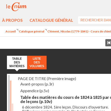
À PROPOS
CATALOGUE GÉNÉRAL
Accueil
Catalogue général
Clément, Nicolas (1779-1841) - Cours de chimie 
TABLE
LISTE
DES
DES
MATIÈRES
VOLUMES
PAGE DE TITRE (Première image)
Avant-propos
(p.3r)
Appendice
(p.5v)
Table des matières du cours de 1824 à 1825 par
de leçons
(p.10v)
6 décembre 1824. 1ère leçon. Discours d'ouverture.