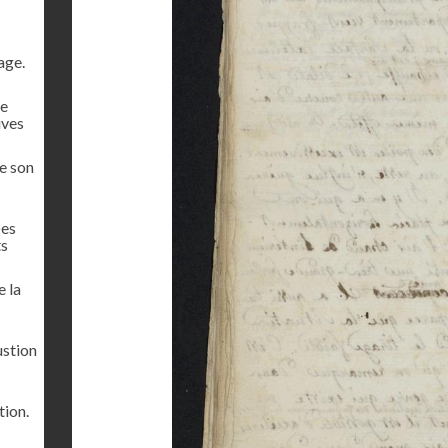
age.
de
ives
de son
Des
ts
e la
ustion
tion.