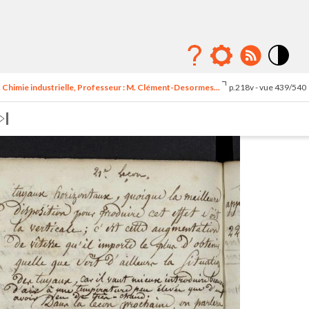
Mode
contraste
. Chimie industrielle, Professeur : M. Clément-Desormes...
p.218v - vue 439/540
élévé