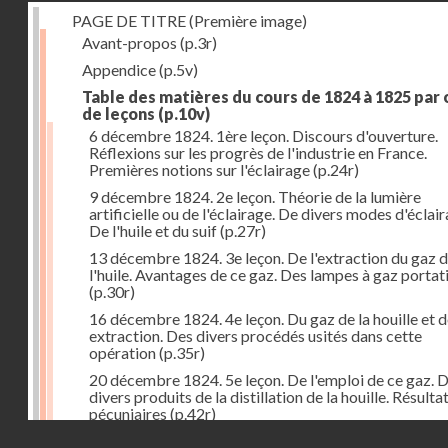
PAGE DE TITRE (Première image)
Avant-propos
(p.3r)
Appendice
(p.5v)
Table des matières du cours de 1824 à 1825 par
de leçons
(p.10v)
6 décembre 1824. 1ère leçon. Discours d'ouverture.
Réflexions sur les progrès de l'industrie en France.
Premières notions sur l'éclairage
(p.24r)
9 décembre 1824. 2e leçon. Théorie de la lumière
artificielle ou de l'éclairage. De divers modes d'éclair
De l'huile et du suif
(p.27r)
13 décembre 1824. 3e leçon. De l'extraction du gaz 
l'huile. Avantages de ce gaz. Des lampes à gaz portat
(p.30r)
16 décembre 1824. 4e leçon. Du gaz de la houille et 
extraction. Des divers procédés usités dans cette
opération
(p.35r)
20 décembre 1824. 5e leçon. De l'emploi de ce gaz. 
divers produits de la distillation de la houille. Résulta
pécuniaires
(p.42r)
Droits réservés - CNAM
23 décembre 1824. 6e leçon. Théorie de la chaleur. D