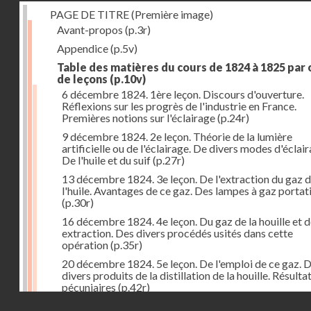
PAGE DE TITRE (Première image)
Avant-propos
(p.3r)
Appendice
(p.5v)
Table des matières du cours de 1824 à 1825 par
de leçons
(p.10v)
6 décembre 1824. 1ère leçon. Discours d'ouverture.
Réflexions sur les progrès de l'industrie en France.
Premières notions sur l'éclairage
(p.24r)
9 décembre 1824. 2e leçon. Théorie de la lumière
artificielle ou de l'éclairage. De divers modes d'éclair
De l'huile et du suif
(p.27r)
13 décembre 1824. 3e leçon. De l'extraction du gaz 
l'huile. Avantages de ce gaz. Des lampes à gaz portat
(p.30r)
16 décembre 1824. 4e leçon. Du gaz de la houille et 
extraction. Des divers procédés usités dans cette
opération
(p.35r)
20 décembre 1824. 5e leçon. De l'emploi de ce gaz. 
divers produits de la distillation de la houille. Résulta
pécuniaires
(p.42r)
Droits réservés - CNAM
23 décembre 1824. 6e leçon. Théorie de la chaleur. D