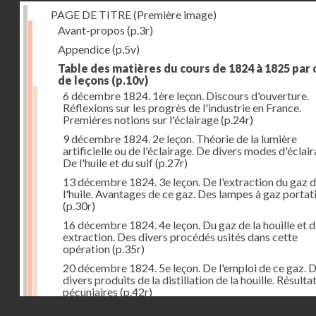
PAGE DE TITRE (Première image)
Avant-propos
(p.3r)
Appendice
(p.5v)
Table des matières du cours de 1824 à 1825 par
de leçons
(p.10v)
6 décembre 1824. 1ère leçon. Discours d'ouverture.
Réflexions sur les progrès de l'industrie en France.
Premières notions sur l'éclairage
(p.24r)
9 décembre 1824. 2e leçon. Théorie de la lumière
artificielle ou de l'éclairage. De divers modes d'éclair
De l'huile et du suif
(p.27r)
13 décembre 1824. 3e leçon. De l'extraction du gaz 
l'huile. Avantages de ce gaz. Des lampes à gaz portat
(p.30r)
16 décembre 1824. 4e leçon. Du gaz de la houille et 
extraction. Des divers procédés usités dans cette
opération
(p.35r)
20 décembre 1824. 5e leçon. De l'emploi de ce gaz. 
divers produits de la distillation de la houille. Résulta
pécuniaires
(p.42r)
Droits réservés - CNAM
23 décembre 1824. 6e leçon. Théorie de la chaleur. D