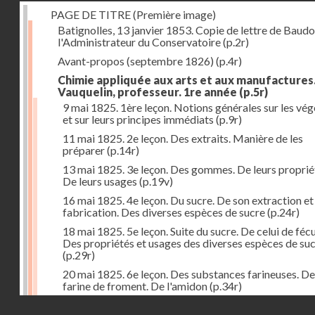
PAGE DE TITRE (Première image)
Batignolles, 13 janvier 1853. Copie de lettre de Baudo
l'Administrateur du Conservatoire
(p.2r)
Avant-propos (septembre 1826)
(p.4r)
Chimie appliquée aux arts et aux manufactures
Vauquelin, professeur. 1re année
(p.5r)
9 mai 1825. 1ère leçon. Notions générales sur les vé
et sur leurs principes immédiats
(p.9r)
11 mai 1825. 2e leçon. Des extraits. Manière de les
préparer
(p.14r)
13 mai 1825. 3e leçon. Des gommes. De leurs proprié
De leurs usages
(p.19v)
16 mai 1825. 4e leçon. Du sucre. De son extraction et
fabrication. Des diverses espèces de sucre
(p.24r)
18 mai 1825. 5e leçon. Suite du sucre. De celui de fécu
Des propriétés et usages des diverses espèces de su
(p.29r)
20 mai 1825. 6e leçon. Des substances farineuses. De
farine de froment. De l'amidon
(p.34r)
Droits réservés - CNAM
23 mai 1825. 7e leçon. Suite des substances farineus