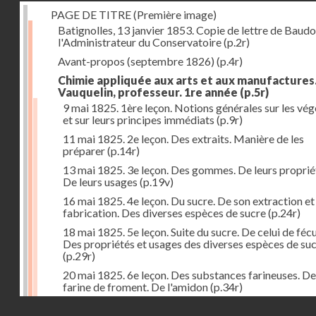
PAGE DE TITRE (Première image)
Batignolles, 13 janvier 1853. Copie de lettre de Baudo
l'Administrateur du Conservatoire
(p.2r)
Avant-propos (septembre 1826)
(p.4r)
Chimie appliquée aux arts et aux manufactures
Vauquelin, professeur. 1re année
(p.5r)
9 mai 1825. 1ère leçon. Notions générales sur les vé
et sur leurs principes immédiats
(p.9r)
11 mai 1825. 2e leçon. Des extraits. Manière de les
préparer
(p.14r)
13 mai 1825. 3e leçon. Des gommes. De leurs proprié
De leurs usages
(p.19v)
16 mai 1825. 4e leçon. Du sucre. De son extraction et
fabrication. Des diverses espèces de sucre
(p.24r)
18 mai 1825. 5e leçon. Suite du sucre. De celui de fécu
Des propriétés et usages des diverses espèces de su
(p.29r)
20 mai 1825. 6e leçon. Des substances farineuses. De
farine de froment. De l'amidon
(p.34r)
Droits réservés - CNAM
23 mai 1825. 7e leçon. Suite des substances farineus