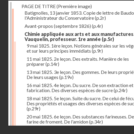
PAGE DE TITRE (Première image)
Batignolles, 13 janvier 1853. Copie de lettre de Baudo
l'Administrateur du Conservatoire
(p.2r)
Avant-propos (septembre 1826)
(p.4r)
Chimie appliquée aux arts et aux manufactures
Vauquelin, professeur. 1re année
(p.5r)
9 mai 1825. 1ère leçon. Notions générales sur les vé
et sur leurs principes immédiats
(p.9r)
11 mai 1825. 2e leçon. Des extraits. Manière de les
préparer
(p.14r)
13 mai 1825. 3e leçon. Des gommes. De leurs proprié
De leurs usages
(p.19v)
16 mai 1825. 4e leçon. Du sucre. De son extraction et
fabrication. Des diverses espèces de sucre
(p.24r)
18 mai 1825. 5e leçon. Suite du sucre. De celui de fécu
Des propriétés et usages des diverses espèces de su
(p.29r)
20 mai 1825. 6e leçon. Des substances farineuses. De
farine de froment. De l'amidon
(p.34r)
Droits réservés - CNAM
23 mai 1825. 7e leçon. Suite des substances farineus