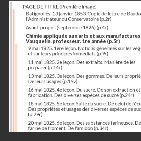
PAGE DE TITRE (Première image)
Batignolles, 13 janvier 1853. Copie de lettre de Baudo
l'Administrateur du Conservatoire
(p.2r)
Avant-propos (septembre 1826)
(p.4r)
Chimie appliquée aux arts et aux manufactures
Vauquelin, professeur. 1re année
(p.5r)
9 mai 1825. 1ère leçon. Notions générales sur les vé
et sur leurs principes immédiats
(p.9r)
11 mai 1825. 2e leçon. Des extraits. Manière de les
préparer
(p.14r)
13 mai 1825. 3e leçon. Des gommes. De leurs proprié
De leurs usages
(p.19v)
16 mai 1825. 4e leçon. Du sucre. De son extraction et
fabrication. Des diverses espèces de sucre
(p.24r)
18 mai 1825. 5e leçon. Suite du sucre. De celui de fécu
Des propriétés et usages des diverses espèces de su
(p.29r)
20 mai 1825. 6e leçon. Des substances farineuses. De
farine de froment. De l'amidon
(p.34r)
Droits réservés - CNAM
23 mai 1825. 7e leçon. Suite des substances farineus