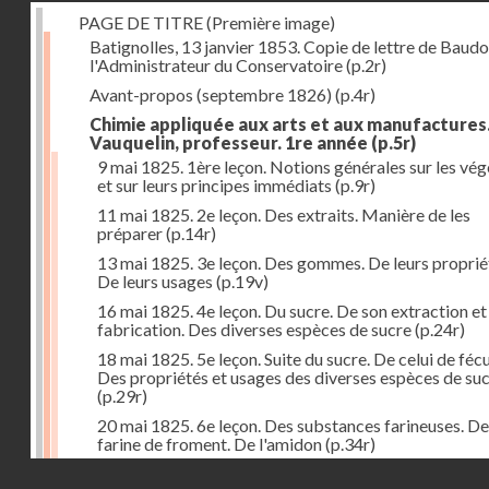
PAGE DE TITRE (Première image)
Batignolles, 13 janvier 1853. Copie de lettre de Baudo
l'Administrateur du Conservatoire
(p.2r)
Avant-propos (septembre 1826)
(p.4r)
Chimie appliquée aux arts et aux manufactures
Vauquelin, professeur. 1re année
(p.5r)
9 mai 1825. 1ère leçon. Notions générales sur les vé
et sur leurs principes immédiats
(p.9r)
11 mai 1825. 2e leçon. Des extraits. Manière de les
préparer
(p.14r)
13 mai 1825. 3e leçon. Des gommes. De leurs proprié
De leurs usages
(p.19v)
16 mai 1825. 4e leçon. Du sucre. De son extraction et
fabrication. Des diverses espèces de sucre
(p.24r)
18 mai 1825. 5e leçon. Suite du sucre. De celui de fécu
Des propriétés et usages des diverses espèces de su
(p.29r)
20 mai 1825. 6e leçon. Des substances farineuses. De
farine de froment. De l'amidon
(p.34r)
Droits réservés - CNAM
23 mai 1825. 7e leçon. Suite des substances farineus