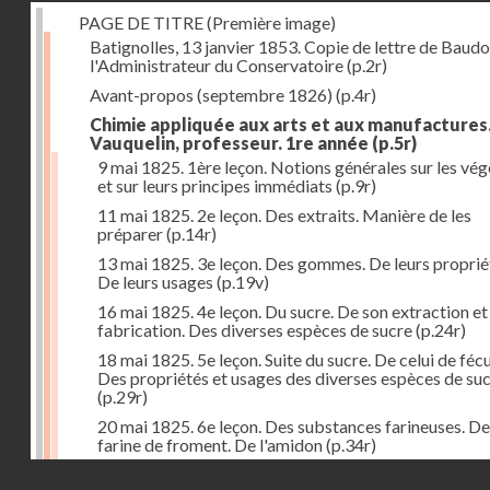
PAGE DE TITRE (Première image)
Batignolles, 13 janvier 1853. Copie de lettre de Baudo
l'Administrateur du Conservatoire
(p.2r)
Avant-propos (septembre 1826)
(p.4r)
Chimie appliquée aux arts et aux manufactures
Vauquelin, professeur. 1re année
(p.5r)
9 mai 1825. 1ère leçon. Notions générales sur les vé
et sur leurs principes immédiats
(p.9r)
11 mai 1825. 2e leçon. Des extraits. Manière de les
préparer
(p.14r)
13 mai 1825. 3e leçon. Des gommes. De leurs proprié
De leurs usages
(p.19v)
16 mai 1825. 4e leçon. Du sucre. De son extraction et
fabrication. Des diverses espèces de sucre
(p.24r)
18 mai 1825. 5e leçon. Suite du sucre. De celui de fécu
Des propriétés et usages des diverses espèces de su
(p.29r)
20 mai 1825. 6e leçon. Des substances farineuses. De
farine de froment. De l'amidon
(p.34r)
Droits réservés - CNAM
23 mai 1825. 7e leçon. Suite des substances farineus