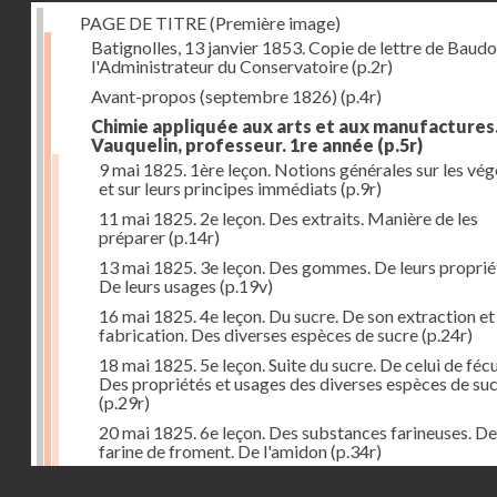
PAGE DE TITRE (Première image)
Batignolles, 13 janvier 1853. Copie de lettre de Baudo
l'Administrateur du Conservatoire
(p.2r)
Avant-propos (septembre 1826)
(p.4r)
Chimie appliquée aux arts et aux manufactures
Vauquelin, professeur. 1re année
(p.5r)
9 mai 1825. 1ère leçon. Notions générales sur les vé
et sur leurs principes immédiats
(p.9r)
11 mai 1825. 2e leçon. Des extraits. Manière de les
préparer
(p.14r)
13 mai 1825. 3e leçon. Des gommes. De leurs proprié
De leurs usages
(p.19v)
16 mai 1825. 4e leçon. Du sucre. De son extraction et
fabrication. Des diverses espèces de sucre
(p.24r)
18 mai 1825. 5e leçon. Suite du sucre. De celui de fécu
Des propriétés et usages des diverses espèces de su
(p.29r)
20 mai 1825. 6e leçon. Des substances farineuses. De
farine de froment. De l'amidon
(p.34r)
Droits réservés - CNAM
23 mai 1825. 7e leçon. Suite des substances farineus