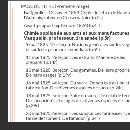
PAGE DE TITRE (Première image)
Batignolles, 13 janvier 1853. Copie de lettre de Baudo
l'Administrateur du Conservatoire
(p.2r)
Avant-propos (septembre 1826)
(p.4r)
Chimie appliquée aux arts et aux manufactures
Vauquelin, professeur. 1re année
(p.5r)
9 mai 1825. 1ère leçon. Notions générales sur les vé
et sur leurs principes immédiats
(p.9r)
11 mai 1825. 2e leçon. Des extraits. Manière de les
préparer
(p.14r)
13 mai 1825. 3e leçon. Des gommes. De leurs proprié
De leurs usages
(p.19v)
16 mai 1825. 4e leçon. Du sucre. De son extraction et
fabrication. Des diverses espèces de sucre
(p.24r)
18 mai 1825. 5e leçon. Suite du sucre. De celui de fécu
Des propriétés et usages des diverses espèces de su
(p.29r)
20 mai 1825. 6e leçon. Des substances farineuses. De
farine de froment. De l'amidon
(p.34r)
Droits réservés - CNAM
23 mai 1825. 7e leçon. Suite des substances farineus