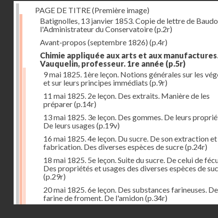
PAGE DE TITRE (Première image)
Batignolles, 13 janvier 1853. Copie de lettre de Baudo
l'Administrateur du Conservatoire
(p.2r)
Avant-propos (septembre 1826)
(p.4r)
Chimie appliquée aux arts et aux manufactures
Vauquelin, professeur. 1re année
(p.5r)
9 mai 1825. 1ère leçon. Notions générales sur les vé
et sur leurs principes immédiats
(p.9r)
11 mai 1825. 2e leçon. Des extraits. Manière de les
préparer
(p.14r)
13 mai 1825. 3e leçon. Des gommes. De leurs proprié
De leurs usages
(p.19v)
16 mai 1825. 4e leçon. Du sucre. De son extraction et
fabrication. Des diverses espèces de sucre
(p.24r)
18 mai 1825. 5e leçon. Suite du sucre. De celui de fécu
Des propriétés et usages des diverses espèces de su
(p.29r)
20 mai 1825. 6e leçon. Des substances farineuses. De
farine de froment. De l'amidon
(p.34r)
Droits réservés - CNAM
23 mai 1825. 7e leçon. Suite des substances farineus