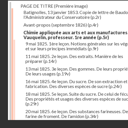
PAGE DE TITRE (Première image)
Batignolles, 13 janvier 1853. Copie de lettre de Baudo
l'Administrateur du Conservatoire
(p.2r)
Avant-propos (septembre 1826)
(p.4r)
Chimie appliquée aux arts et aux manufactures
Vauquelin, professeur. 1re année
(p.5r)
9 mai 1825. 1ère leçon. Notions générales sur les vé
et sur leurs principes immédiats
(p.9r)
11 mai 1825. 2e leçon. Des extraits. Manière de les
préparer
(p.14r)
13 mai 1825. 3e leçon. Des gommes. De leurs proprié
De leurs usages
(p.19v)
16 mai 1825. 4e leçon. Du sucre. De son extraction et
fabrication. Des diverses espèces de sucre
(p.24r)
18 mai 1825. 5e leçon. Suite du sucre. De celui de fécu
Des propriétés et usages des diverses espèces de su
(p.29r)
20 mai 1825. 6e leçon. Des substances farineuses. De
farine de froment. De l'amidon
(p.34r)
Droits réservés - CNAM
23 mai 1825. 7e leçon. Suite des substances farineus