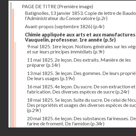
PAGE DE TITRE (Première image)
Batignolles, 13 janvier 1853. Copie de lettre de Baudo
l'Administrateur du Conservatoire
(p.2r)
Avant-propos (septembre 1826)
(p.4r)
Chimie appliquée aux arts et aux manufactures
Vauquelin, professeur. 1re année
(p.5r)
9 mai 1825. 1ère leçon. Notions générales sur les vé
et sur leurs principes immédiats
(p.9r)
11 mai 1825. 2e leçon. Des extraits. Manière de les
préparer
(p.14r)
13 mai 1825. 3e leçon. Des gommes. De leurs proprié
De leurs usages
(p.19v)
16 mai 1825. 4e leçon. Du sucre. De son extraction et
fabrication. Des diverses espèces de sucre
(p.24r)
18 mai 1825. 5e leçon. Suite du sucre. De celui de fécu
Des propriétés et usages des diverses espèces de su
(p.29r)
20 mai 1825. 6e leçon. Des substances farineuses. De
farine de froment. De l'amidon
(p.34r)
Droits réservés - CNAM
23 mai 1825. 7e leçon. Suite des substances farineus