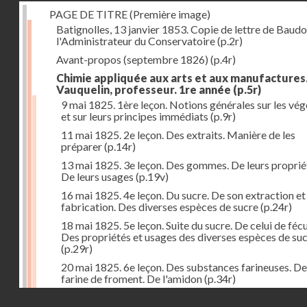
PAGE DE TITRE (Première image)
Batignolles, 13 janvier 1853. Copie de lettre de Baudo
l'Administrateur du Conservatoire
(p.2r)
Avant-propos (septembre 1826)
(p.4r)
Chimie appliquée aux arts et aux manufactures
Vauquelin, professeur. 1re année
(p.5r)
9 mai 1825. 1ère leçon. Notions générales sur les vé
et sur leurs principes immédiats
(p.9r)
11 mai 1825. 2e leçon. Des extraits. Manière de les
préparer
(p.14r)
13 mai 1825. 3e leçon. Des gommes. De leurs proprié
De leurs usages
(p.19v)
16 mai 1825. 4e leçon. Du sucre. De son extraction et
fabrication. Des diverses espèces de sucre
(p.24r)
18 mai 1825. 5e leçon. Suite du sucre. De celui de fécu
Des propriétés et usages des diverses espèces de su
(p.29r)
20 mai 1825. 6e leçon. Des substances farineuses. De
farine de froment. De l'amidon
(p.34r)
Droits réservés - CNAM
23 mai 1825. 7e leçon. Suite des substances farineus