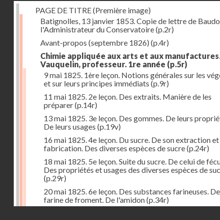
PAGE DE TITRE (Première image)
Batignolles, 13 janvier 1853. Copie de lettre de Baudo
l'Administrateur du Conservatoire
(p.2r)
Avant-propos (septembre 1826)
(p.4r)
Chimie appliquée aux arts et aux manufactures
Vauquelin, professeur. 1re année
(p.5r)
9 mai 1825. 1ère leçon. Notions générales sur les vé
et sur leurs principes immédiats
(p.9r)
11 mai 1825. 2e leçon. Des extraits. Manière de les
préparer
(p.14r)
13 mai 1825. 3e leçon. Des gommes. De leurs proprié
De leurs usages
(p.19v)
16 mai 1825. 4e leçon. Du sucre. De son extraction et
fabrication. Des diverses espèces de sucre
(p.24r)
18 mai 1825. 5e leçon. Suite du sucre. De celui de fécu
Des propriétés et usages des diverses espèces de su
(p.29r)
20 mai 1825. 6e leçon. Des substances farineuses. De
farine de froment. De l'amidon
(p.34r)
Droits réservés - CNAM
23 mai 1825. 7e leçon. Suite des substances farineus