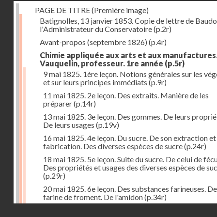
PAGE DE TITRE (Première image)
Batignolles, 13 janvier 1853. Copie de lettre de Baudo
l'Administrateur du Conservatoire
(p.2r)
Avant-propos (septembre 1826)
(p.4r)
Chimie appliquée aux arts et aux manufactures
Vauquelin, professeur. 1re année
(p.5r)
9 mai 1825. 1ère leçon. Notions générales sur les vé
et sur leurs principes immédiats
(p.9r)
11 mai 1825. 2e leçon. Des extraits. Manière de les
préparer
(p.14r)
13 mai 1825. 3e leçon. Des gommes. De leurs proprié
De leurs usages
(p.19v)
16 mai 1825. 4e leçon. Du sucre. De son extraction et
fabrication. Des diverses espèces de sucre
(p.24r)
18 mai 1825. 5e leçon. Suite du sucre. De celui de fécu
Des propriétés et usages des diverses espèces de su
(p.29r)
20 mai 1825. 6e leçon. Des substances farineuses. De
farine de froment. De l'amidon
(p.34r)
Droits réservés - CNAM
23 mai 1825. 7e leçon. Suite des substances farineus