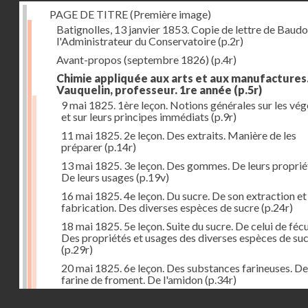
PAGE DE TITRE (Première image)
Batignolles, 13 janvier 1853. Copie de lettre de Baudo
l'Administrateur du Conservatoire
(p.2r)
Avant-propos (septembre 1826)
(p.4r)
Chimie appliquée aux arts et aux manufactures
Vauquelin, professeur. 1re année
(p.5r)
9 mai 1825. 1ère leçon. Notions générales sur les vé
et sur leurs principes immédiats
(p.9r)
11 mai 1825. 2e leçon. Des extraits. Manière de les
préparer
(p.14r)
13 mai 1825. 3e leçon. Des gommes. De leurs proprié
De leurs usages
(p.19v)
16 mai 1825. 4e leçon. Du sucre. De son extraction et
fabrication. Des diverses espèces de sucre
(p.24r)
18 mai 1825. 5e leçon. Suite du sucre. De celui de fécu
Des propriétés et usages des diverses espèces de su
(p.29r)
20 mai 1825. 6e leçon. Des substances farineuses. De
farine de froment. De l'amidon
(p.34r)
Droits réservés - CNAM
23 mai 1825. 7e leçon. Suite des substances farineus