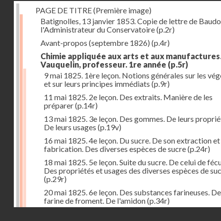
PAGE DE TITRE (Première image)
Batignolles, 13 janvier 1853. Copie de lettre de Baudo
l'Administrateur du Conservatoire
(p.2r)
Avant-propos (septembre 1826)
(p.4r)
Chimie appliquée aux arts et aux manufactures
Vauquelin, professeur. 1re année
(p.5r)
9 mai 1825. 1ère leçon. Notions générales sur les vé
et sur leurs principes immédiats
(p.9r)
11 mai 1825. 2e leçon. Des extraits. Manière de les
préparer
(p.14r)
13 mai 1825. 3e leçon. Des gommes. De leurs proprié
De leurs usages
(p.19v)
16 mai 1825. 4e leçon. Du sucre. De son extraction et
fabrication. Des diverses espèces de sucre
(p.24r)
18 mai 1825. 5e leçon. Suite du sucre. De celui de fécu
Des propriétés et usages des diverses espèces de su
(p.29r)
20 mai 1825. 6e leçon. Des substances farineuses. De
farine de froment. De l'amidon
(p.34r)
Droits réservés - CNAM
23 mai 1825. 7e leçon. Suite des substances farineus