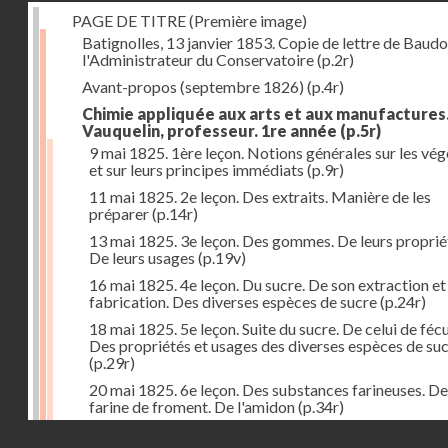
PAGE DE TITRE (Première image)
Batignolles, 13 janvier 1853. Copie de lettre de Baudo
l'Administrateur du Conservatoire
(p.2r)
Avant-propos (septembre 1826)
(p.4r)
Chimie appliquée aux arts et aux manufactures
Vauquelin, professeur. 1re année
(p.5r)
9 mai 1825. 1ère leçon. Notions générales sur les vé
et sur leurs principes immédiats
(p.9r)
11 mai 1825. 2e leçon. Des extraits. Manière de les
préparer
(p.14r)
13 mai 1825. 3e leçon. Des gommes. De leurs proprié
De leurs usages
(p.19v)
16 mai 1825. 4e leçon. Du sucre. De son extraction et
fabrication. Des diverses espèces de sucre
(p.24r)
18 mai 1825. 5e leçon. Suite du sucre. De celui de fécu
Des propriétés et usages des diverses espèces de su
(p.29r)
20 mai 1825. 6e leçon. Des substances farineuses. De
farine de froment. De l'amidon
(p.34r)
Droits réservés - CNAM
23 mai 1825. 7e leçon. Suite des substances farineus