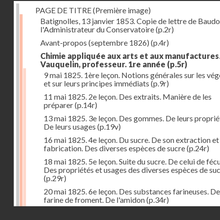
PAGE DE TITRE (Première image)
Batignolles, 13 janvier 1853. Copie de lettre de Baudo
l'Administrateur du Conservatoire
(p.2r)
Avant-propos (septembre 1826)
(p.4r)
Chimie appliquée aux arts et aux manufactures
Vauquelin, professeur. 1re année
(p.5r)
9 mai 1825. 1ère leçon. Notions générales sur les vé
et sur leurs principes immédiats
(p.9r)
11 mai 1825. 2e leçon. Des extraits. Manière de les
préparer
(p.14r)
13 mai 1825. 3e leçon. Des gommes. De leurs proprié
De leurs usages
(p.19v)
16 mai 1825. 4e leçon. Du sucre. De son extraction et
fabrication. Des diverses espèces de sucre
(p.24r)
18 mai 1825. 5e leçon. Suite du sucre. De celui de fécu
Des propriétés et usages des diverses espèces de su
(p.29r)
20 mai 1825. 6e leçon. Des substances farineuses. De
farine de froment. De l'amidon
(p.34r)
Droits réservés - CNAM
23 mai 1825. 7e leçon. Suite des substances farineus