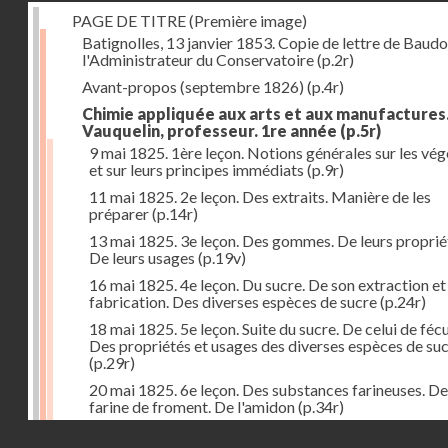
PAGE DE TITRE (Première image)
Batignolles, 13 janvier 1853. Copie de lettre de Baudo
l'Administrateur du Conservatoire
(p.2r)
Avant-propos (septembre 1826)
(p.4r)
Chimie appliquée aux arts et aux manufactures
Vauquelin, professeur. 1re année
(p.5r)
9 mai 1825. 1ère leçon. Notions générales sur les vé
et sur leurs principes immédiats
(p.9r)
11 mai 1825. 2e leçon. Des extraits. Manière de les
préparer
(p.14r)
13 mai 1825. 3e leçon. Des gommes. De leurs proprié
De leurs usages
(p.19v)
16 mai 1825. 4e leçon. Du sucre. De son extraction et
fabrication. Des diverses espèces de sucre
(p.24r)
18 mai 1825. 5e leçon. Suite du sucre. De celui de fécu
Des propriétés et usages des diverses espèces de su
(p.29r)
20 mai 1825. 6e leçon. Des substances farineuses. De
farine de froment. De l'amidon
(p.34r)
Droits réservés - CNAM
23 mai 1825. 7e leçon. Suite des substances farineus