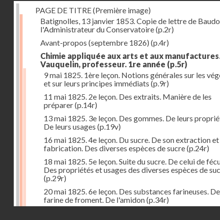
PAGE DE TITRE (Première image)
Batignolles, 13 janvier 1853. Copie de lettre de Baudo
l'Administrateur du Conservatoire
(p.2r)
Avant-propos (septembre 1826)
(p.4r)
Chimie appliquée aux arts et aux manufactures
Vauquelin, professeur. 1re année
(p.5r)
9 mai 1825. 1ère leçon. Notions générales sur les vé
et sur leurs principes immédiats
(p.9r)
11 mai 1825. 2e leçon. Des extraits. Manière de les
préparer
(p.14r)
13 mai 1825. 3e leçon. Des gommes. De leurs proprié
De leurs usages
(p.19v)
16 mai 1825. 4e leçon. Du sucre. De son extraction et
fabrication. Des diverses espèces de sucre
(p.24r)
18 mai 1825. 5e leçon. Suite du sucre. De celui de fécu
Des propriétés et usages des diverses espèces de su
(p.29r)
20 mai 1825. 6e leçon. Des substances farineuses. De
farine de froment. De l'amidon
(p.34r)
Droits réservés - CNAM
23 mai 1825. 7e leçon. Suite des substances farineus