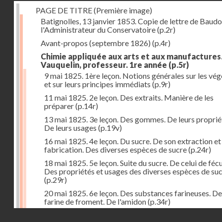
PAGE DE TITRE (Première image)
Batignolles, 13 janvier 1853. Copie de lettre de Baudo
l'Administrateur du Conservatoire
(p.2r)
Avant-propos (septembre 1826)
(p.4r)
Chimie appliquée aux arts et aux manufactures
Vauquelin, professeur. 1re année
(p.5r)
9 mai 1825. 1ère leçon. Notions générales sur les vé
et sur leurs principes immédiats
(p.9r)
11 mai 1825. 2e leçon. Des extraits. Manière de les
préparer
(p.14r)
13 mai 1825. 3e leçon. Des gommes. De leurs proprié
De leurs usages
(p.19v)
16 mai 1825. 4e leçon. Du sucre. De son extraction et
fabrication. Des diverses espèces de sucre
(p.24r)
18 mai 1825. 5e leçon. Suite du sucre. De celui de fécu
Des propriétés et usages des diverses espèces de su
(p.29r)
20 mai 1825. 6e leçon. Des substances farineuses. De
farine de froment. De l'amidon
(p.34r)
Droits réservés - CNAM
23 mai 1825. 7e leçon. Suite des substances farineus