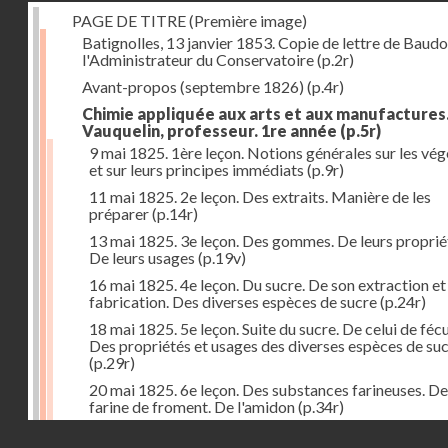
PAGE DE TITRE (Première image)
Batignolles, 13 janvier 1853. Copie de lettre de Baudo
l'Administrateur du Conservatoire
(p.2r)
Avant-propos (septembre 1826)
(p.4r)
Chimie appliquée aux arts et aux manufactures
Vauquelin, professeur. 1re année
(p.5r)
9 mai 1825. 1ère leçon. Notions générales sur les vé
et sur leurs principes immédiats
(p.9r)
11 mai 1825. 2e leçon. Des extraits. Manière de les
préparer
(p.14r)
13 mai 1825. 3e leçon. Des gommes. De leurs proprié
De leurs usages
(p.19v)
16 mai 1825. 4e leçon. Du sucre. De son extraction et
fabrication. Des diverses espèces de sucre
(p.24r)
18 mai 1825. 5e leçon. Suite du sucre. De celui de fécu
Des propriétés et usages des diverses espèces de su
(p.29r)
20 mai 1825. 6e leçon. Des substances farineuses. De
farine de froment. De l'amidon
(p.34r)
Droits réservés - CNAM
23 mai 1825. 7e leçon. Suite des substances farineus