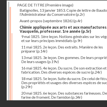
PAGE DE TITRE (Première image)
Batignolles, 13 janvier 1853. Copie de lettre de Baudo
l'Administrateur du Conservatoire
(p.2r)
Avant-propos (septembre 1826)
(p.4r)
Chimie appliquée aux arts et aux manufactures
Vauquelin, professeur. 1re année
(p.5r)
9 mai 1825. 1ère leçon. Notions générales sur les vé
et sur leurs principes immédiats
(p.9r)
11 mai 1825. 2e leçon. Des extraits. Manière de les
préparer
(p.14r)
13 mai 1825. 3e leçon. Des gommes. De leurs proprié
De leurs usages
(p.19v)
16 mai 1825. 4e leçon. Du sucre. De son extraction et
fabrication. Des diverses espèces de sucre
(p.24r)
18 mai 1825. 5e leçon. Suite du sucre. De celui de fécu
Des propriétés et usages des diverses espèces de su
(p.29r)
20 mai 1825. 6e leçon. Des substances farineuses. De
farine de froment. De l'amidon
(p.34r)
Droits réservés - CNAM
23 mai 1825. 7e leçon. Suite des substances farineus