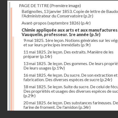
PAGE DE TITRE (Première image)
Batignolles, 13 janvier 1853. Copie de lettre de Baudo
l'Administrateur du Conservatoire
(p.2r)
Avant-propos (septembre 1826)
(p.4r)
Chimie appliquée aux arts et aux manufactures
Vauquelin, professeur. 1re année
(p.5r)
9 mai 1825. 1ère leçon. Notions générales sur les vé
et sur leurs principes immédiats
(p.9r)
11 mai 1825. 2e leçon. Des extraits. Manière de les
préparer
(p.14r)
13 mai 1825. 3e leçon. Des gommes. De leurs proprié
De leurs usages
(p.19v)
16 mai 1825. 4e leçon. Du sucre. De son extraction et
fabrication. Des diverses espèces de sucre
(p.24r)
18 mai 1825. 5e leçon. Suite du sucre. De celui de fécu
Des propriétés et usages des diverses espèces de su
(p.29r)
20 mai 1825. 6e leçon. Des substances farineuses. De
farine de froment. De l'amidon
(p.34r)
Droits réservés - CNAM
23 mai 1825. 7e leçon. Suite des substances farineus