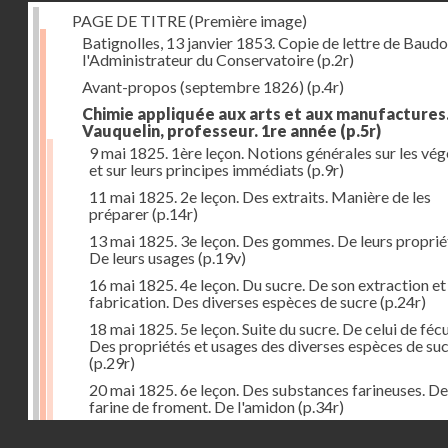
PAGE DE TITRE (Première image)
Batignolles, 13 janvier 1853. Copie de lettre de Baudo
l'Administrateur du Conservatoire
(p.2r)
Avant-propos (septembre 1826)
(p.4r)
Chimie appliquée aux arts et aux manufactures
Vauquelin, professeur. 1re année
(p.5r)
9 mai 1825. 1ère leçon. Notions générales sur les vé
et sur leurs principes immédiats
(p.9r)
11 mai 1825. 2e leçon. Des extraits. Manière de les
préparer
(p.14r)
13 mai 1825. 3e leçon. Des gommes. De leurs proprié
De leurs usages
(p.19v)
16 mai 1825. 4e leçon. Du sucre. De son extraction et
fabrication. Des diverses espèces de sucre
(p.24r)
18 mai 1825. 5e leçon. Suite du sucre. De celui de fécu
Des propriétés et usages des diverses espèces de su
(p.29r)
20 mai 1825. 6e leçon. Des substances farineuses. De
farine de froment. De l'amidon
(p.34r)
Droits réservés - CNAM
23 mai 1825. 7e leçon. Suite des substances farineus