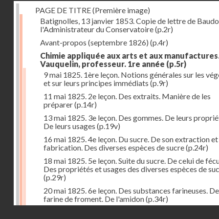
PAGE DE TITRE (Première image)
Batignolles, 13 janvier 1853. Copie de lettre de Baudo
l'Administrateur du Conservatoire
(p.2r)
Avant-propos (septembre 1826)
(p.4r)
Chimie appliquée aux arts et aux manufactures
Vauquelin, professeur. 1re année
(p.5r)
9 mai 1825. 1ère leçon. Notions générales sur les vé
et sur leurs principes immédiats
(p.9r)
11 mai 1825. 2e leçon. Des extraits. Manière de les
préparer
(p.14r)
13 mai 1825. 3e leçon. Des gommes. De leurs proprié
De leurs usages
(p.19v)
16 mai 1825. 4e leçon. Du sucre. De son extraction et
fabrication. Des diverses espèces de sucre
(p.24r)
18 mai 1825. 5e leçon. Suite du sucre. De celui de fécu
Des propriétés et usages des diverses espèces de su
(p.29r)
20 mai 1825. 6e leçon. Des substances farineuses. De
farine de froment. De l'amidon
(p.34r)
Droits réservés - CNAM
23 mai 1825. 7e leçon. Suite des substances farineus