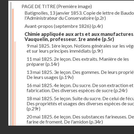
PAGE DE TITRE (Première image)
Batignolles, 13 janvier 1853. Copie de lettre de Baudo
l'Administrateur du Conservatoire
(p.2r)
Avant-propos (septembre 1826)
(p.4r)
Chimie appliquée aux arts et aux manufactures
Vauquelin, professeur. 1re année
(p.5r)
9 mai 1825. 1ère leçon. Notions générales sur les vé
et sur leurs principes immédiats
(p.9r)
11 mai 1825. 2e leçon. Des extraits. Manière de les
préparer
(p.14r)
13 mai 1825. 3e leçon. Des gommes. De leurs proprié
De leurs usages
(p.19v)
16 mai 1825. 4e leçon. Du sucre. De son extraction et
fabrication. Des diverses espèces de sucre
(p.24r)
18 mai 1825. 5e leçon. Suite du sucre. De celui de fécu
Des propriétés et usages des diverses espèces de su
(p.29r)
20 mai 1825. 6e leçon. Des substances farineuses. De
farine de froment. De l'amidon
(p.34r)
Droits réservés - CNAM
23 mai 1825. 7e leçon. Suite des substances farineus