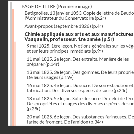
PAGE DE TITRE (Première image)
Batignolles, 13 janvier 1853. Copie de lettre de Baudo
l'Administrateur du Conservatoire
(p.2r)
Avant-propos (septembre 1826)
(p.4r)
Chimie appliquée aux arts et aux manufactures
Vauquelin, professeur. 1re année
(p.5r)
9 mai 1825. 1ère leçon. Notions générales sur les vé
et sur leurs principes immédiats
(p.9r)
11 mai 1825. 2e leçon. Des extraits. Manière de les
préparer
(p.14r)
13 mai 1825. 3e leçon. Des gommes. De leurs proprié
De leurs usages
(p.19v)
16 mai 1825. 4e leçon. Du sucre. De son extraction et
fabrication. Des diverses espèces de sucre
(p.24r)
18 mai 1825. 5e leçon. Suite du sucre. De celui de fécu
Des propriétés et usages des diverses espèces de su
(p.29r)
20 mai 1825. 6e leçon. Des substances farineuses. De
farine de froment. De l'amidon
(p.34r)
Droits réservés - CNAM
23 mai 1825. 7e leçon. Suite des substances farineus