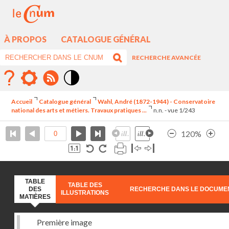
À PROPOS
CATALOGUE GÉNÉRAL
RECHERCHE AVANCÉE
Mode
contraste
Accueil
Catalogue général
Wahl, André (1872-1944) - Conservatoire
élévé
national des arts et métiers. Travaux pratiques ...
n.n. - vue 1/243
120%
TABLE
TABLE DES
DES
RECHERCHE DANS LE DOCUME
ILLUSTRATIONS
MATIÈRES
Première image