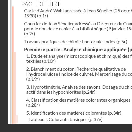
PAGE DE TITRE
Carte d'André Wahl adressée à Jean Sénelier (25 octo
1938)
(p.1r)
Courrier de Jean Sénelier adressé au Directeur du Cn
pour le don de ce cahier à la bibliothèque (9 janvier 1
(p.2r)
Travaux pratiques de chimie tinctoriale. Index
(p.5r)
Première partie : Analyse chimique appliquée
(p
1. Etude et analyse (microscopique et chimique) des 
textiles
(p.10r)
2. Blanchiment du coton. Recherche qualitative de
l'hydrocellulose (indice de cuivre). Mercerisage du c
(p.19r)
3. Hydrotimétrie. Analyse des savons. Dosage du chl
actif dans les hypochlorites
(p.24r)
4. Classification des matières colorantes organiques
(p.28r)
5. Identification des matières colorantes
(p.34r)
Tableau I. Colorants basiques
(p.37v)
Tableau II. Colorants acides et colorants acides pou
Droits réservés - CNAM