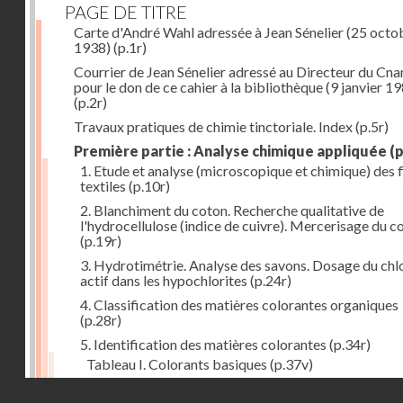
PAGE DE TITRE
Carte d'André Wahl adressée à Jean Sénelier (25 octo
1938)
(p.1r)
Courrier de Jean Sénelier adressé au Directeur du Cn
pour le don de ce cahier à la bibliothèque (9 janvier 1
(p.2r)
Travaux pratiques de chimie tinctoriale. Index
(p.5r)
Première partie : Analyse chimique appliquée
(p
1. Etude et analyse (microscopique et chimique) des 
textiles
(p.10r)
2. Blanchiment du coton. Recherche qualitative de
l'hydrocellulose (indice de cuivre). Mercerisage du c
(p.19r)
3. Hydrotimétrie. Analyse des savons. Dosage du chl
actif dans les hypochlorites
(p.24r)
4. Classification des matières colorantes organiques
(p.28r)
5. Identification des matières colorantes
(p.34r)
Tableau I. Colorants basiques
(p.37v)
Tableau II. Colorants acides et colorants acides pou
Droits réservés - CNAM