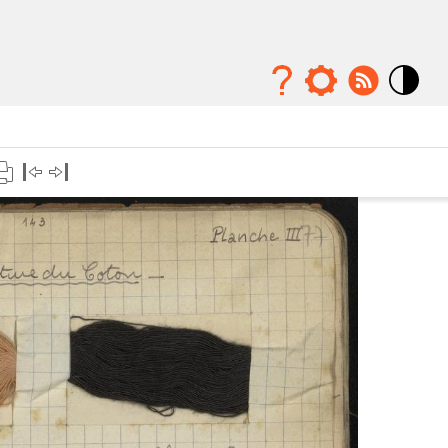
Mode
contraste
élévé