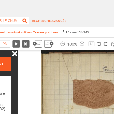
RECHERCHE AVANCÉE
al des arts et métiers. Travaux pratiques ...
pl.3 - vue 156/243
100%
NT
bre
am
982)