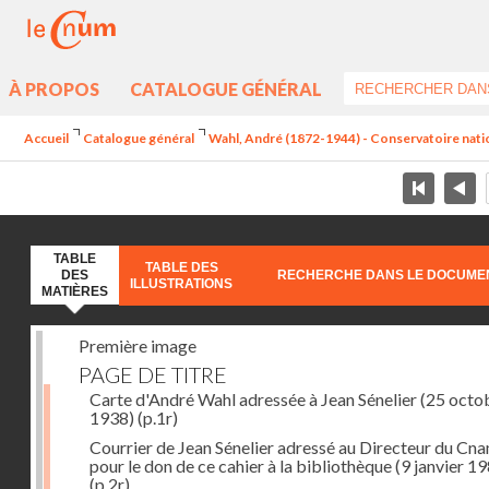
À PROPOS
CATALOGUE GÉNÉRAL
Accueil
Catalogue général
Wahl, André (1872-1944) - Conservatoire nation
TABLE
TABLE DES
DES
RECHERCHE DANS LE DOCUME
ILLUSTRATIONS
MATIÈRES
Première image
PAGE DE TITRE
Carte d'André Wahl adressée à Jean Sénelier (25 octo
1938)
(p.1r)
Courrier de Jean Sénelier adressé au Directeur du Cn
pour le don de ce cahier à la bibliothèque (9 janvier 1
(p.2r)