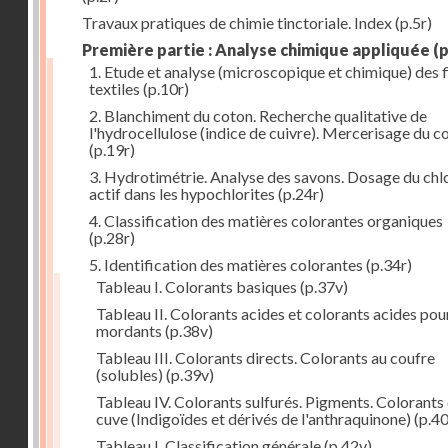
Travaux pratiques de chimie tinctoriale. Index
(p.5r)
Première partie : Analyse chimique appliquée
(p
1. Etude et analyse (microscopique et chimique) des 
textiles
(p.10r)
2. Blanchiment du coton. Recherche qualitative de
l'hydrocellulose (indice de cuivre). Mercerisage du c
(p.19r)
3. Hydrotimétrie. Analyse des savons. Dosage du chl
actif dans les hypochlorites
(p.24r)
4. Classification des matières colorantes organiques
(p.28r)
5. Identification des matières colorantes
(p.34r)
Tableau I. Colorants basiques
(p.37v)
Tableau II. Colorants acides et colorants acides pou
mordants
(p.38v)
Tableau III. Colorants directs. Colorants au coufre
(solubles)
(p.39v)
Tableau IV. Colorants sulfurés. Pigments. Colorants
cuve (Indigoïdes et dérivés de l'anthraquinone)
(p.40
Tableau I. Classification générale
(p.42v)