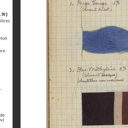
.9r)
fibres
oton
ore
r
 de
v)