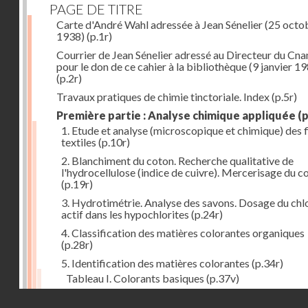
PAGE DE TITRE
Carte d'André Wahl adressée à Jean Sénelier (25 octo
1938)
(p.1r)
Courrier de Jean Sénelier adressé au Directeur du Cn
pour le don de ce cahier à la bibliothèque (9 janvier 1
(p.2r)
Travaux pratiques de chimie tinctoriale. Index
(p.5r)
Première partie : Analyse chimique appliquée
(p
1. Etude et analyse (microscopique et chimique) des 
textiles
(p.10r)
2. Blanchiment du coton. Recherche qualitative de
l'hydrocellulose (indice de cuivre). Mercerisage du c
(p.19r)
3. Hydrotimétrie. Analyse des savons. Dosage du chl
actif dans les hypochlorites
(p.24r)
4. Classification des matières colorantes organiques
(p.28r)
5. Identification des matières colorantes
(p.34r)
Tableau I. Colorants basiques
(p.37v)
Tableau II. Colorants acides et colorants acides pou
Droits réservés - CNAM