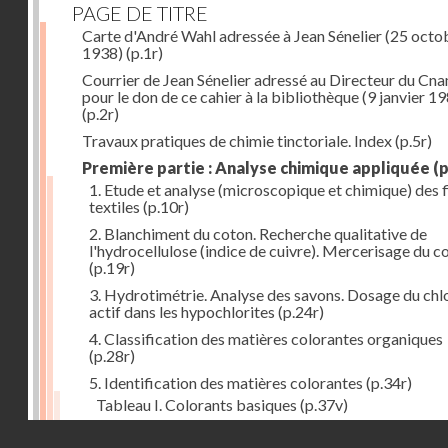
PAGE DE TITRE
Carte d'André Wahl adressée à Jean Sénelier (25 octo
1938)
(p.1r)
Courrier de Jean Sénelier adressé au Directeur du Cn
pour le don de ce cahier à la bibliothèque (9 janvier 1
(p.2r)
Travaux pratiques de chimie tinctoriale. Index
(p.5r)
Première partie : Analyse chimique appliquée
(p
1. Etude et analyse (microscopique et chimique) des 
textiles
(p.10r)
2. Blanchiment du coton. Recherche qualitative de
l'hydrocellulose (indice de cuivre). Mercerisage du c
(p.19r)
3. Hydrotimétrie. Analyse des savons. Dosage du chl
actif dans les hypochlorites
(p.24r)
4. Classification des matières colorantes organiques
(p.28r)
5. Identification des matières colorantes
(p.34r)
Tableau I. Colorants basiques
(p.37v)
Tableau II. Colorants acides et colorants acides pou
Droits réservés - CNAM