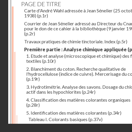
PAGE DE TITRE
Carte d'André Wahl adressée à Jean Sénelier (25 octo
1938)
(p.1r)
Courrier de Jean Sénelier adressé au Directeur du Cn
pour le don de ce cahier à la bibliothèque (9 janvier 1
(p.2r)
Travaux pratiques de chimie tinctoriale. Index
(p.5r)
Première partie : Analyse chimique appliquée
(p
1. Etude et analyse (microscopique et chimique) des 
textiles
(p.10r)
2. Blanchiment du coton. Recherche qualitative de
l'hydrocellulose (indice de cuivre). Mercerisage du c
(p.19r)
3. Hydrotimétrie. Analyse des savons. Dosage du chl
actif dans les hypochlorites
(p.24r)
4. Classification des matières colorantes organiques
(p.28r)
5. Identification des matières colorantes
(p.34r)
Tableau I. Colorants basiques
(p.37v)
Tableau II. Colorants acides et colorants acides pou
Droits réservés - CNAM