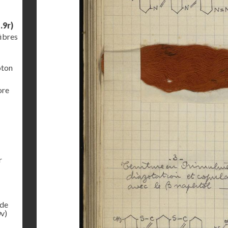
.9r)
fibres
oton
ore
r
 de
v)