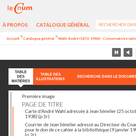
À PROPOS
CATALOGUE GÉNÉRAL
Accueil
Catalogue général
Wahl, André (1872-1944) - Conservatoire nation
TABLE
TABLE DES
DES
RECHERCHE DANS LE DOCUME
ILLUSTRATIONS
MATIÈRES
Première image
PAGE DE TITRE
Carte d'André Wahl adressée à Jean Sénelier (25 octo
1938)
(p.1r)
Courrier de Jean Sénelier adressé au Directeur du Cn
pour le don de ce cahier à la bibliothèque (9 janvier 1
(p.2r)