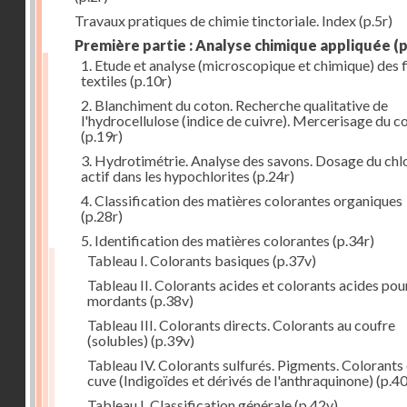
Travaux pratiques de chimie tinctoriale. Index
(p.5r)
Première partie : Analyse chimique appliquée
(p
1. Etude et analyse (microscopique et chimique) des 
textiles
(p.10r)
2. Blanchiment du coton. Recherche qualitative de
l'hydrocellulose (indice de cuivre). Mercerisage du c
(p.19r)
3. Hydrotimétrie. Analyse des savons. Dosage du chl
actif dans les hypochlorites
(p.24r)
4. Classification des matières colorantes organiques
(p.28r)
5. Identification des matières colorantes
(p.34r)
Tableau I. Colorants basiques
(p.37v)
Tableau II. Colorants acides et colorants acides pou
mordants
(p.38v)
Tableau III. Colorants directs. Colorants au coufre
(solubles)
(p.39v)
Tableau IV. Colorants sulfurés. Pigments. Colorants
cuve (Indigoïdes et dérivés de l'anthraquinone)
(p.40
Tableau I. Classification générale
(p.42v)