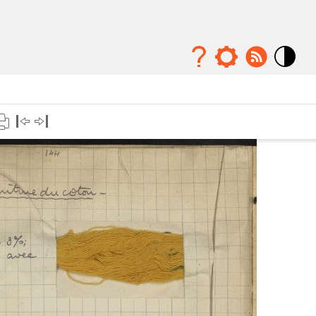
Mode
contraste
élévé