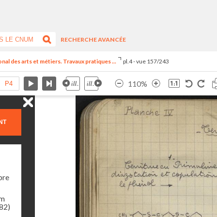
RECHERCHE AVANCÉE
al des arts et métiers. Travaux pratiques ...
pl.4 - vue 157/243
110%
NT
bre
am
982)